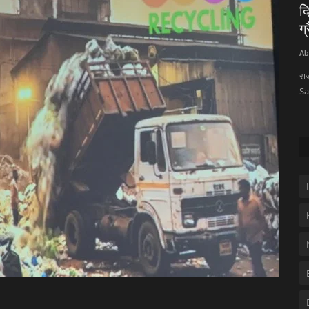
िसीबाजार
दिल्ली में 'The Opulent' Luxury Salon का
"
ग्रैंड लॉन्च,...
न
Abha Yadav
Jul 16, 2026
0
11
Ab
ऐलान किया है.
राजधानी दिल्ली के वसंत कुंज स्थित एम्बिएंस मॉल में 'The Opulent' Luxury
मो
Salon का...
आव