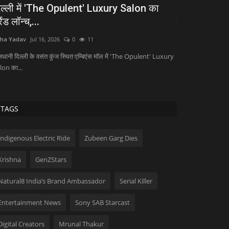
2 साल में ओडिशा ने मारी विकास की ऐसी छलांग,
AKL Women's
िवेश और रोजगार...
को मिलेगा प्र
ha Yadav
Jun 19, 2026
0
8
Abha Yadav
Jul 2,
हन चरण माझी सरकार के दो वर्षों में ओडिशा ने महिला सशक्तिकरण, कृषि,
एशियन कबड्डी लीग (AK
ास और बुनियादी...
कबड्डी लीग...
TAGS
Indigenous Electric Ride
Zubeen Garg Dies
Krishna
GenZStars
Natural8 India’s Brand Ambassador
Serial Killer
Entertainment News
Sony SAB Starcast
Digital Creators
Mrunal Thakur